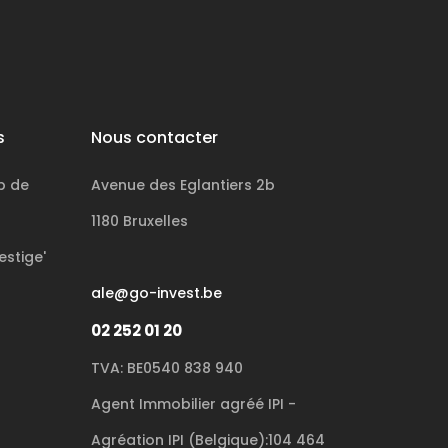
s
Nous contacter
p de
Avenue des Eglantiers 2b
1180 Bruxelles
estige'
ale@go-invest.be
02 252 01 20
TVA: BE0540 838 940
Agent Immobilier agréé IPI -
Agréation IPI (Belgique):104 464