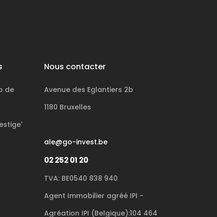
s
Nous contacter
p de
Avenue des Eglantiers 2b
1180 Bruxelles
estige'
ale@go-invest.be
02 252 01 20
TVA: BE0540 838 940
Agent Immobilier agréé IPI -
Agréation IPI (Belgique):104 464